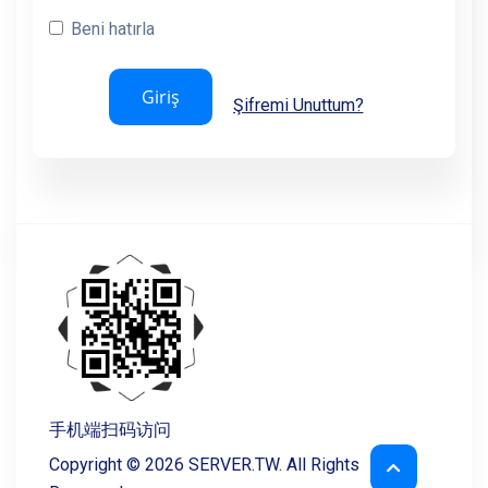
Beni hatırla
Bilgi Bankası
Şifremi Unuttum?
Sunucu/Ağ Durumu
Satış Ortaklığı
İletişim
手机端扫码访问
Copyright © 2026 SERVER.TW. All Rights