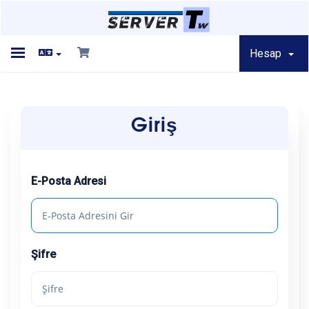
Hesap
Toggle
navigation
Giriş
Ana Sayfa
E-Posta Adresi
Ürünler
Şifre
Duyurular