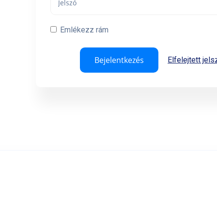
Emlékezz rám
Elfelejtett jel