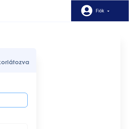
Fiók
korlátozva