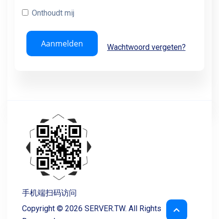
Onthoudt mij
Kennisbank
Wachtwoord vergeten?
Netwerk status
Affiliates
Neem contact op met ons
手机端扫码访问
Copyright © 2026 SERVER.TW. All Rights