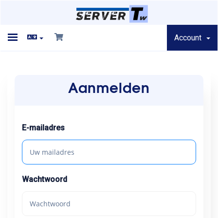
Account
Toggle
navigation
Aanmelden
Home
E-mailadres
Winkel
Wachtwoord
Nieuws & Aankondigingen