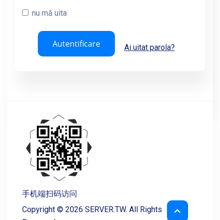
nu mă uita
Biblioteca de cunoștințe
Ai uitat parola?
Starea sistemelor
Afiliere
Contact
手机端扫码访问
Copyright © 2026 SERVER.TW. All Rights