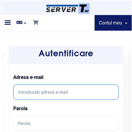
Contul meu
Toggle
navigation
Autentificare
Acasă
Adresa e-mail
Magazin
Parola
Anunțuri